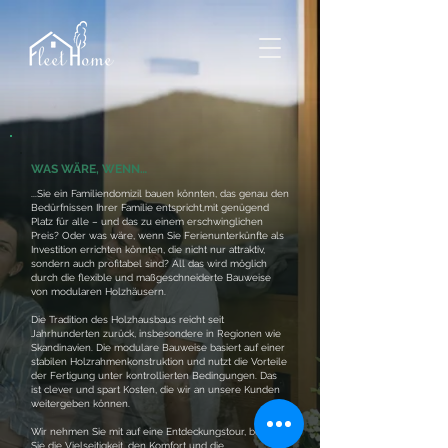
WAS WÄRE, WENN…
...Sie ein Familiendomizil bauen könnten, das genau den
Bedürfnissen Ihrer Familie entspricht,mit genügend
Platz für alle – und das zu einem erschwinglichen
Preis? Oder was wäre, wenn Sie Ferienunterkünfte als
Investition errichten könnten, die nicht nur attraktiv,
sondern auch profitabel sind? All das wird möglich
durch die flexible und maßgeschneiderte Bauweise
von modularen Holzhäusern.
Die Tradition des Holzhausbaus reicht seit
Jahrhunderten zurück, insbesondere in Regionen wie
Skandinavien. Die modulare Bauweise basiert auf einer
stabilen Holzrahmenkonstruktion und nutzt die Vorteile
der Fertigung unter kontrollierten Bedingungen. Das
ist clever und spart Kosten, die wir an unsere Kunden
weitergeben können.
Wir nehmen Sie mit auf eine Entdeckungstour, bei der
Sie die Vielseitigkeit, den Komfort und die