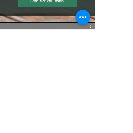
Den Artikel lesen
Neues Eigenheim aus
Modulen: Kosten für kleine
Fertighäuser | Umschau | MDR
Video abspielen
Medien