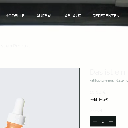
MODELLE
AUFBAU
ABLAUF
REFERENZEN
ist ein Produkt
Das ist ein
Artikelnummer: 3641153
Preis
10,00 €
exkl. MwSt.
Anzahl
*